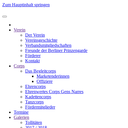
Zum Hauptinhalt springen
Verein
Der Verein
Vereinsgeschichte
Verbandsmitgliedschaften
Freunde der Berliner Prinzengarde
Förderer
Kontakt
Corps
Das Begleitcorps
Marketenderinnen
Offiziere
Ehrencorps
Ehrenwertes Corps Gens Narres
Kadettencorps
Tanzcorps
Fördermitglieder
Termine
Galerien
Tollitäten
2017 / 2018