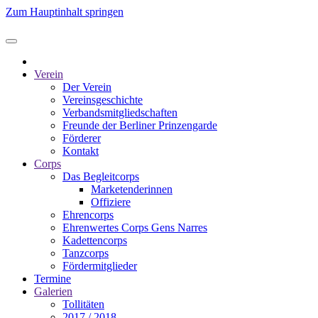
Zum Hauptinhalt springen
Verein
Der Verein
Vereinsgeschichte
Verbandsmitgliedschaften
Freunde der Berliner Prinzengarde
Förderer
Kontakt
Corps
Das Begleitcorps
Marketenderinnen
Offiziere
Ehrencorps
Ehrenwertes Corps Gens Narres
Kadettencorps
Tanzcorps
Fördermitglieder
Termine
Galerien
Tollitäten
2017 / 2018